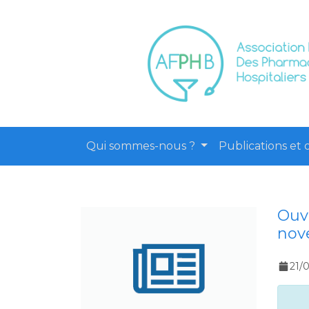
Qui sommes-nous ?
Publications et o
Ouve
nov
21/