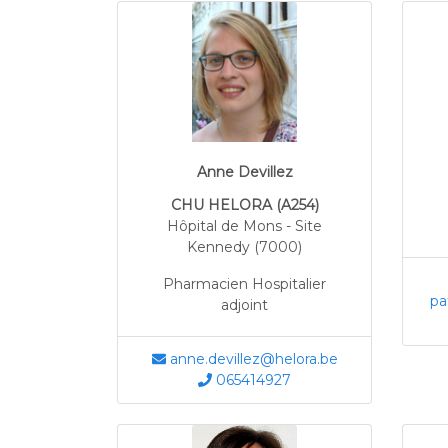
Anne Devillez
CHU HELORA (A254)
Hôpital de Mons - Site
Kennedy (7000)
Pharmacien Hospitalier
pa
adjoint
anne.devillez@helora.be
065414927