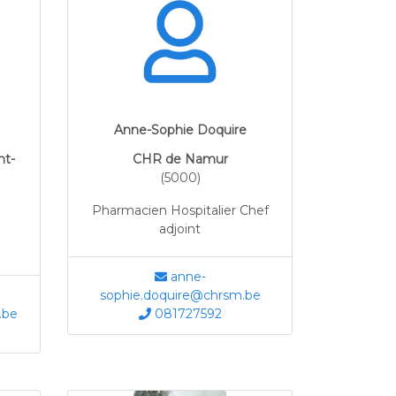
Anne-Sophie Doquire
nt-
CHR de Namur
(5000)
Pharmacien Hospitalier Chef
adjoint
anne-
sophie.doquire@chrsm.be
.be
081727592