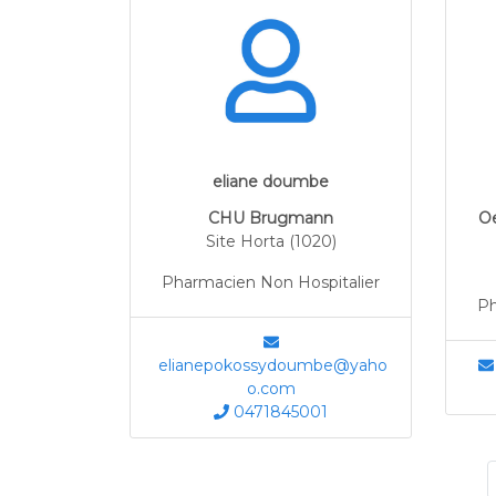
eliane doumbe
CHU Brugmann
Oe
Site Horta (1020)
Pharmacien Non Hospitalier
Ph
elianepokossydoumbe@yaho
o.com
0471845001