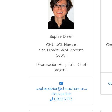
Sophie Dizier
CHU UCL Namur
Cen
Site Dinant Saint Vincent
(5500)
Pharmacien Hospitalier Chef
adjoint
do
sophie.dizier@chuuclnamur.u
clouvain.be
082212713