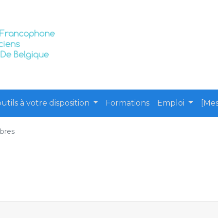
utils à votre disposition
Formations
Emploi
[Mes
bres