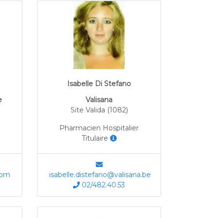
Isabelle Di Stefano
e
Valisana
Site Valida (1082)
Pharmacien Hospitalier
Titulaire
com
isabelle.distefano@valisana.be
02/482.40.53