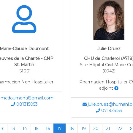
Marie-Claude Doumont
Julie Druez
uvres de la Charité - CNP
CHU de Charleroi (A718
St. Martin
Site Hôpital Civil Marie Cu
(5100)
(6042)
armacien Non Hospitalier
Pharmacien Hospitalier C
adjoint
mcdoumont@gmail.com
081315053
julie.druez@humani.b
071925153
13
14
15
16
17
18
19
20
21
22