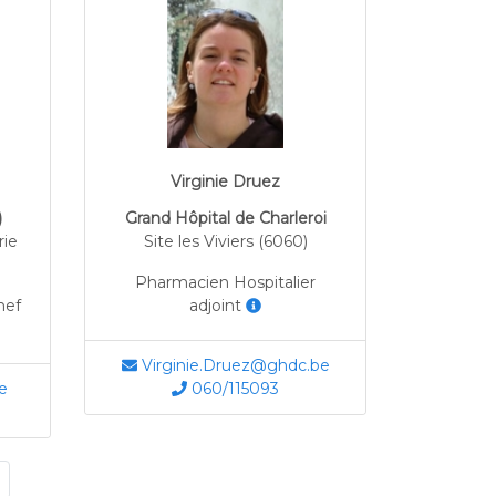
Virginie Druez
)
Grand Hôpital de Charleroi
rie
Site les Viviers (6060)
Pharmacien Hospitalier
hef
adjoint
Virginie.Druez@ghdc.be
e
060/115093