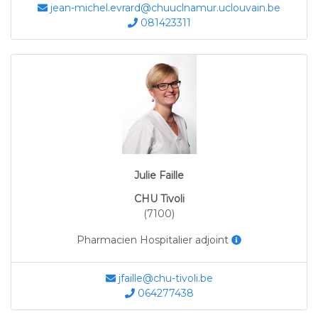
jean-michel.evrard@chuuclnamur.uclouvain.be
081423311
Julie Faille
CHU Tivoli
(7100)
Pharmacien Hospitalier adjoint
jfaille@chu-tivoli.be
064277438