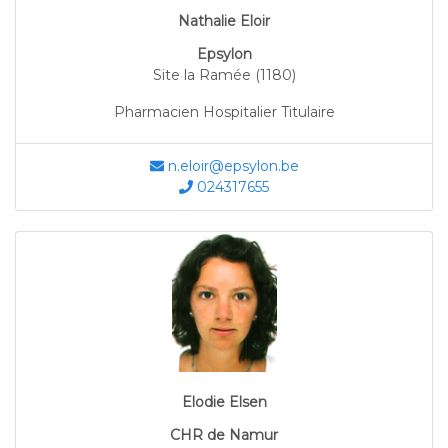
Nathalie Eloir
Epsylon
Site la Ramée (1180)
Pharmacien Hospitalier Titulaire
n.eloir@epsylon.be
024317655
Elodie Elsen
CHR de Namur