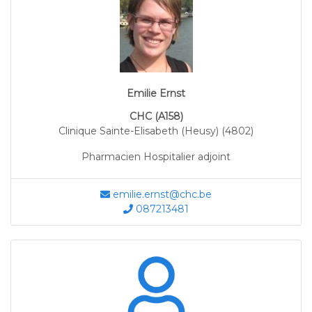
Emilie Ernst
CHC (A158)
Clinique Sainte-Elisabeth (Heusy) (4802)
Pharmacien Hospitalier adjoint
emilie.ernst@chc.be
087213481