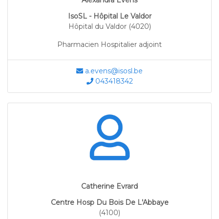
Alexandra Evens
IsoSL - Hôpital Le Valdor
Hôpital du Valdor (4020)
Pharmacien Hospitalier adjoint
a.evens@isosl.be
043418342
Catherine Evrard
Centre Hosp Du Bois De L'Abbaye
(4100)