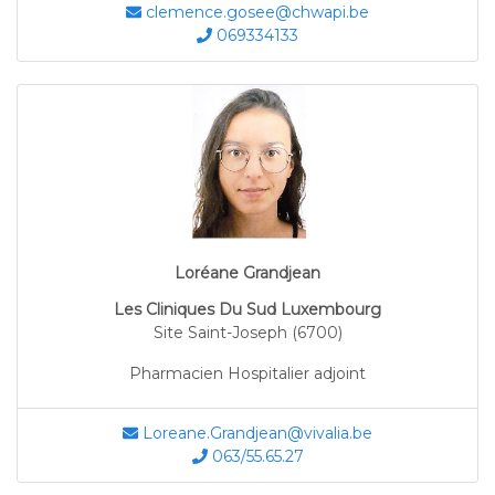
clemence.gosee@chwapi.be
069334133
Loréane Grandjean
Les Cliniques Du Sud Luxembourg
Site Saint-Joseph (6700)
Pharmacien Hospitalier adjoint
Loreane.Grandjean@vivalia.be
063/55.65.27