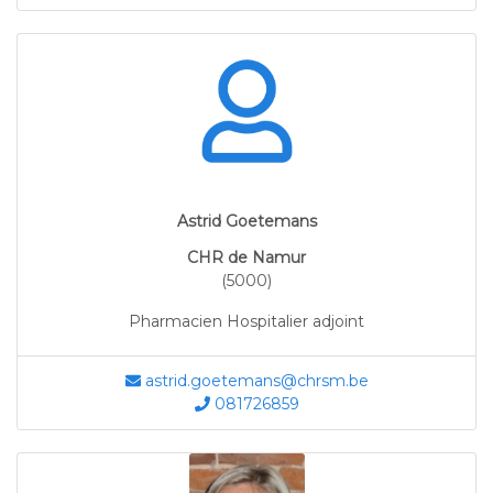
Astrid Goetemans
CHR de Namur
(5000)
Pharmacien Hospitalier adjoint
astrid.goetemans@chrsm.be
081726859